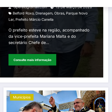
do Condomínio Parque Novo
Gperelo@gmail.com
13 De Março De 2026
,
,
,
Lar, em Belford Roxo
Belford Roxo
Drenagem
Obras
Parque Novo
,
Lar
Prefeito Márcio Canella
O prefeito esteve na região, acompanhado
da vice-prefeita Mariana Malta e do
secretário Chefe de…
Consulte mais informação
Municípios