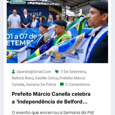
Geral
,
Gperelo@gmail.com
7 De Setembro
,
,
Belford Roxo
Desfile Cívico
Prefeito Márcio
,
Canella
Semana Da Pátria
0 Comentários
Prefeito Márcio Canella celebra
a ‘Independência de Belford
Roxo’ no Desfile Cívico de 7 de
O evento que encerrou a Semana da Pát