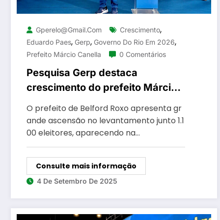
,
Gperelo@gmail.com
Crescimento
,
,
,
Eduardo Paes
Gerp
Governo Do Rio Em 2026
Prefeito Márcio Canella
0 Comentários
Pesquisa Gerp destaca
crescimento do prefeito Márcio
Canella na disputa para o
O prefeito de Belford Roxo apresenta gr
Governo do Rio em 2026
ande ascensão no levantamento junto 1.1
00 eleitores, aparecendo na…
Consulte mais informação
4 De Setembro De 2025