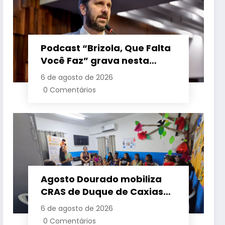
Podcast “Brizola, Que Falta
Você Faz” grava nesta
sexta-feira (7) episódio
6 de agosto de 2026
com o deputado estadual
0 Comentários
Flávio Serafini
Agosto Dourado mobiliza
CRAS de Duque de Caxias
em apoio à amamentação
6 de agosto de 2026
e à primeira infância
0 Comentários