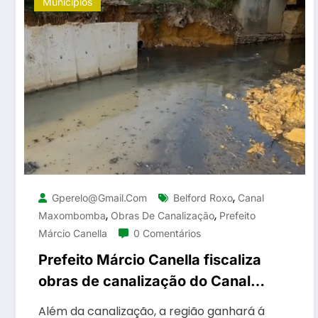
Municípios
,
Gperelo@gmail.com
Belford Roxo
Canal
,
,
Maxombomba
Obras De Canalização
Prefeito
Márcio Canella
0 Comentários
Prefeito Márcio Canella fiscaliza
obras de canalização do Canal
Maxombomba em Belford Roxo
Além da canalização, a região ganhará á