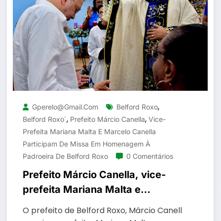
,
Gperelo@gmail.com
Belford Roxo
,
,
Belford Roxo´
Prefeito Márcio Canella
Vice-
Prefeita Mariana Malta E Marcelo Canella
Participam De Missa Em Homenagem À
Padroeira De Belford Roxo
0 Comentários
Prefeito Márcio Canella, vice-
prefeita Mariana Malta e
Marcelo Canella participam de
O prefeito de Belford Roxo, Márcio Canell
missa em homenagem à