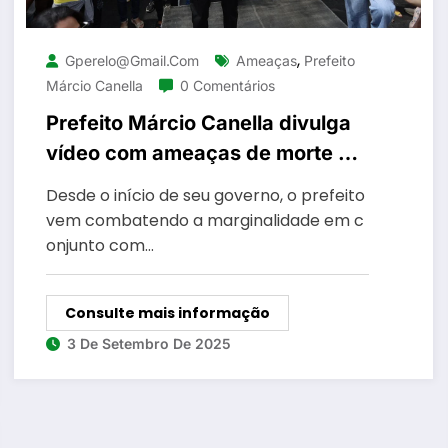
,
Gperelo@gmail.com
Ameaças
Prefeito
Márcio Canella
0 Comentários
Prefeito Márcio Canella divulga
vídeo com ameaças de morte e
solta os bichos para cima do
Desde o início de seu governo, o prefeito
bandido Cachorrão
vem combatendo a marginalidade em c
onjunto com…
Consulte mais informação
3 De Setembro De 2025