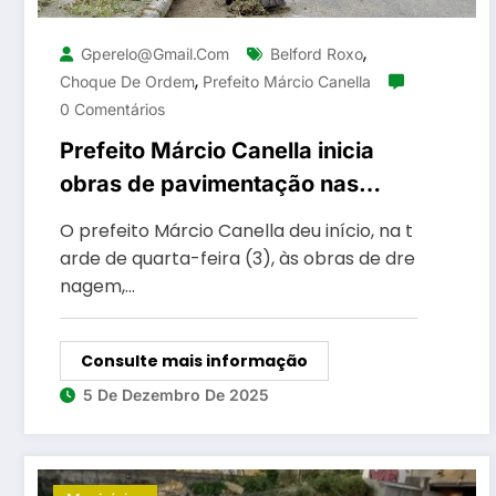
,
Gperelo@gmail.com
Belford Roxo
,
Choque De Ordem
Prefeito Márcio Canella
0 Comentários
Prefeito Márcio Canella inicia
obras de pavimentação nas
Pedrinhas que recebe choque de
O prefeito Márcio Canella deu início, na t
ordem de urbanização em
arde de quarta-feira (3), às obras de dre
Belford Roxo
nagem,…
Consulte mais informação
5 De Dezembro De 2025