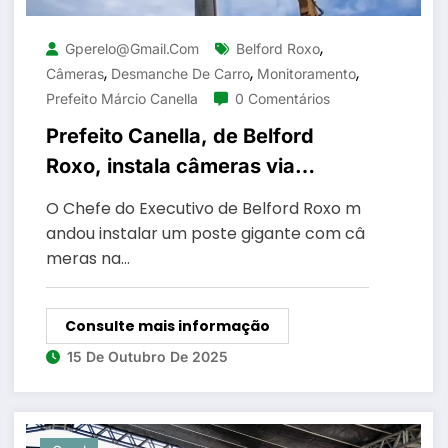
,
Gperelo@gmail.com
Belford Roxo
,
,
,
Câmeras
Desmanche De Carro
Monitoramento
Prefeito Márcio Canella
0 Comentários
Prefeito Canella, de Belford
Roxo, instala câmeras via
satélite em áreas de mata para
O Chefe do Executivo de Belford Roxo m
coibir desmanches de carros
andou instalar um poste gigante com câ
roubados no bairro Santa Teresa
meras na…
Consulte mais informação
15 De Outubro De 2025