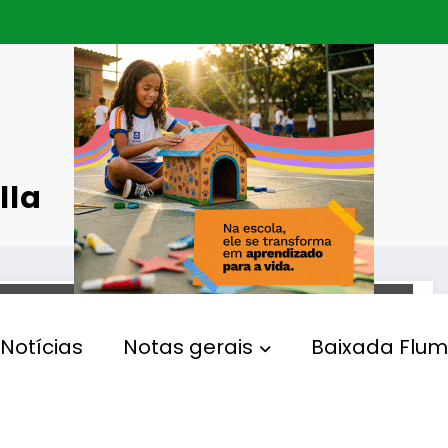
lla
MUNICÍPIOS
Notícias
Notas gerais
Baixada Flum
Prefeito Canella anuncia
início das obras de
drenagem e pavimentação