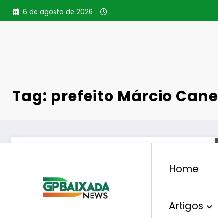
Pular
6 de agosto de 2026
para
o
conteúdo
Tag: prefeito Márcio Cane
Home
Artigos