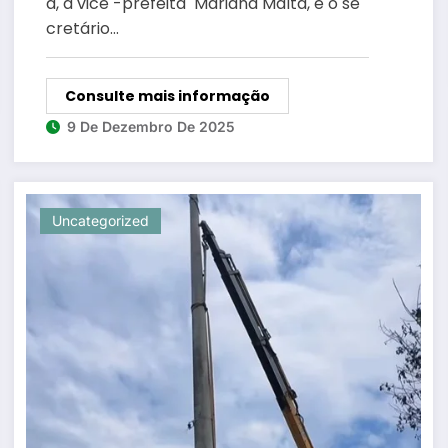
a, a vice -prefeita Mariana Malta, e o se
padroeira de Belford Roxo
cretário…
Consulte mais informação
9 De Dezembro De 2025
Uncategorized