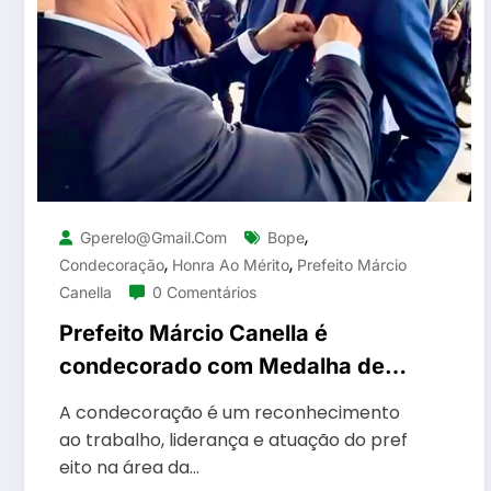
,
Gperelo@gmail.com
Bope
,
,
Condecoração
Honra Ao Mérito
Prefeito Márcio
Canella
0 Comentários
Prefeito Márcio Canella é
condecorado com Medalha de
Honra ao Mérito do BOPE
A condecoração é um reconhecimento
ao trabalho, liderança e atuação do pref
eito na área da…