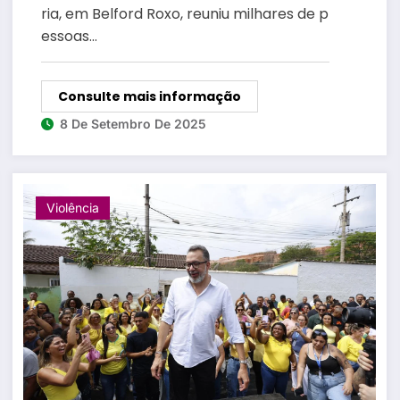
Setembro
ria, em Belford Roxo, reuniu milhares de p
essoas…
Consulte mais informação
8 De Setembro De 2025
Violência