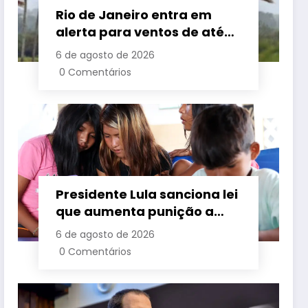
Rio de Janeiro entra em
alerta para ventos de até
110 km/h com avanço de
6 de agosto de 2026
frente fria associada a
0 Comentários
ciclone
Presidente Lula sanciona lei
que aumenta punição a
crimes digitais contra
6 de agosto de 2026
crianças é sancionada
0 Comentários