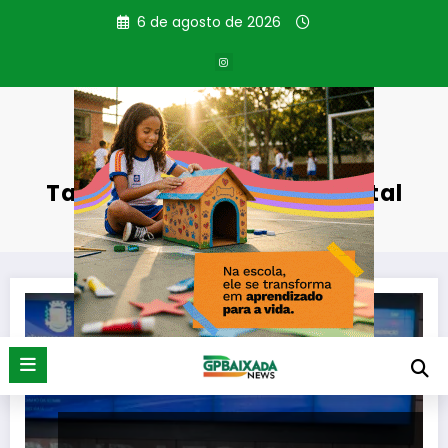
Pular
6 de agosto de 2026
para
o
conteúdo
Tag: preservação ambiental
Página inicial
preservação ambiental