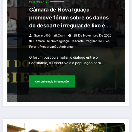
MEIO AMBIENTE
Câmara de Nova Iguaçu
promove fórum sobre os danos
do descarte irregular de lixo e a
importância da preservação
Gperelo@gmail.com
28 De Novembro De 2025
ambiental
,
,
Câmara De Nova Iguaçu
Descarte Irregular De Lixo
,
Fórum
Preservação Ambiental
O fórum buscou ampliar o diálogo entre o
Legislativo, o Executivo e a população para…
Consulte mais informação