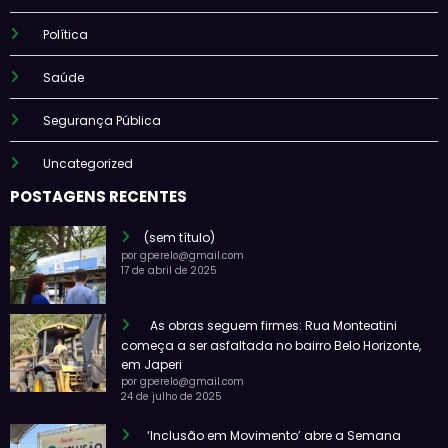
Política
Saúde
Segurança Pública
Uncategorized
POSTAGENS RECENTES
(sem título)
por gperelo@gmail.com
17 de abril de 2025
As obras seguem firmes: Rua Monteatini
começa a ser asfaltada no bairro Belo Horizonte,
em Japeri
por gperelo@gmail.com
24 de julho de 2025
‘Inclusão em Movimento’ abre a Semana