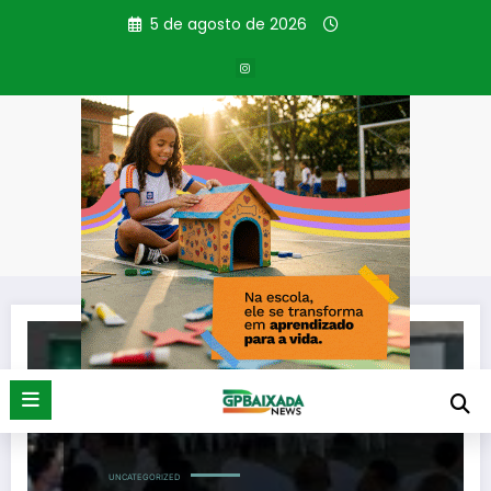
Pular
5 de agosto de 2026
para
o
conteúdo
Tag: reconhecimento
Página inicial
reconhecimento
UNCATEGORIZED