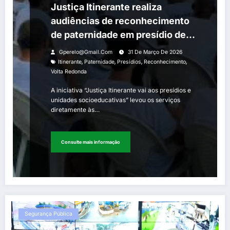
Justiça Itinerante realiza
audiências de reconhecimento
de paternidade em presídio de
Volta Redonda
Gperelo@gmail.com
31 De Março De 2026
,
,
,
,
Itinerante
Paternidade
Presídios
Reconhecimento
Volta Redonda
A iniciativa “Justiça Itinerante vai aos presídios e
unidades socioeducativas” levou os serviços
diretamente às…
Consulte mais informação
Segurança Pública