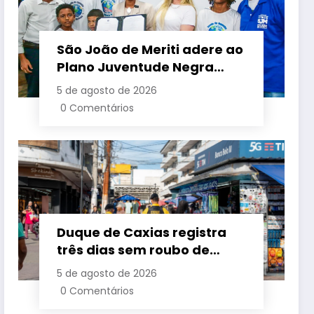
São João de Meriti adere ao
Plano Juventude Negra
Viva durante visita da
5 de agosto de 2026
ministra da Igualdade
0 Comentários
Racial
Duque de Caxias registra
três dias sem roubo de
cargas no início de agosto
5 de agosto de 2026
0 Comentários