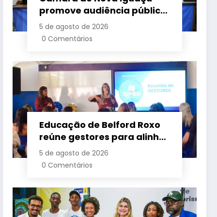
promove audiência pública
para cobrar melhorias no
5 de agosto de 2026
fornecimento de energia
0 Comentários
elétrica
Educação de Belford Roxo
reúne gestores para alinhar
ações e fortalecer
5 de agosto de 2026
planejamento do segundo
0 Comentários
semestre