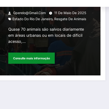
situações de risco em todo o
Estado do Rio, este ano
Gperelo@gmail.com
11 De Maio De 2025
,
Estado Do Rio De Janeiro
Resgate De Animais
Quase 70 animais são salvos diariamente
em áreas urbanas ou em locais de difícil
acesso,…
Consulte mais informação