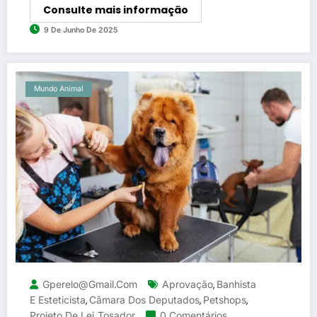
Consulte mais informação
9 De Junho De 2025
Mundo Animal
Gperelo@gmail.com
Aprovação
Banhista
,
E Esteticista
Câmara Dos Deputados
Petshops
,
,
,
Projeto De Lei
Tosador
0 Comentários
,