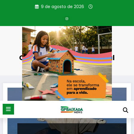
Pular
9 de agosto de 2026
para
o
conteúdo
Categoria: Mundo animal
Página inicial
Mundo animal