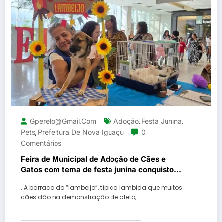
Gperelo@gmail.com
Adoção
Festa Junina
,
,
Pets
Prefeitura De Nova Iguaçu
0
,
Comentários
Feira de Municipal de Adoção de Cães e
Gatos com tema de festa junina conquistou o
público em Nova Iguaçu
. A barraca do “lambeijo”, típica lambida que muitos
cães dão na demonstração de afeto,…