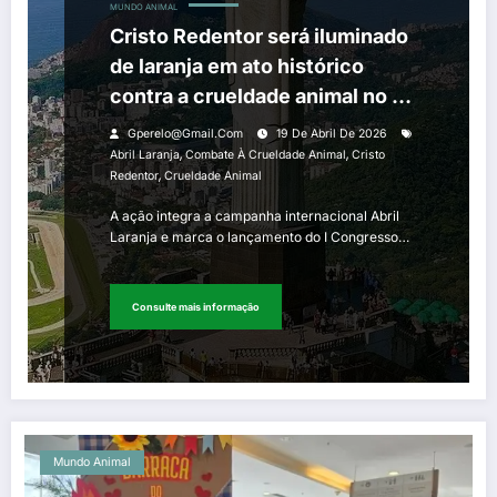
MUNDO ANIMAL
Cristo Redentor será iluminado
de laranja em ato histórico
contra a crueldade animal no Rio
de Janeiro
Gperelo@gmail.com
19 De Abril De 2026
,
,
Abril Laranja
Combate À Crueldade Animal
Cristo
,
Redentor
Crueldade Animal
A ação integra a campanha internacional Abril
Laranja e marca o lançamento do I Congresso…
Consulte mais informação
Mundo Animal