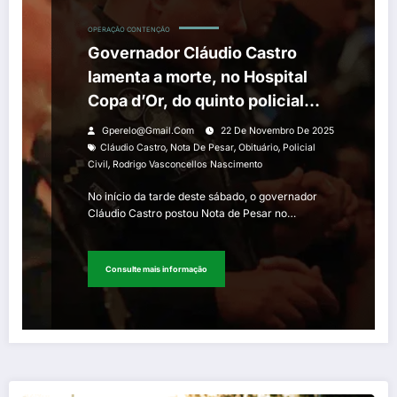
OPERAÇÃO CONTENÇÃO
Governador Cláudio Castro
lamenta a morte, no Hospital
Copa d’Or, do quinto policial
envolvido na Operação
Gperelo@gmail.com
22 De Novembro De 2025
Contenção
,
,
,
Cláudio Castro
Nota De Pesar
Obituário
Policial
,
Civil
Rodrigo Vasconcellos Nascimento
No início da tarde deste sábado, o governador
Cláudio Castro postou Nota de Pesar no…
Consulte mais informação