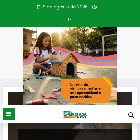
Pular
8 de agosto de 2026
para
o
conteúdo
Tag: royalties
Página inicial
royalties