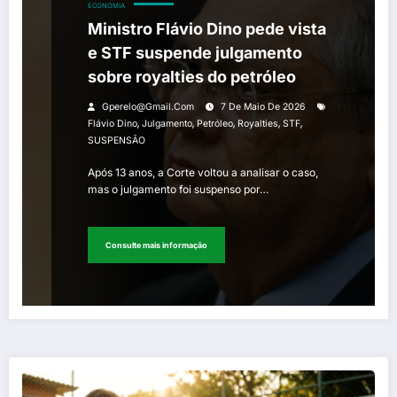
ECONOMIA
Ministro Flávio Dino pede vista
e STF suspende julgamento
sobre royalties do petróleo
Gperelo@gmail.com
7 De Maio De 2026
,
,
,
,
,
Flávio Dino
Julgamento
Petróleo
Royalties
STF
SUSPENSÃO
Após 13 anos, a Corte voltou a analisar o caso,
mas o julgamento foi suspenso por…
Consulte mais informação