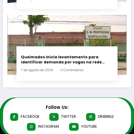
Queimados inicia levantamento para
identificar demanda por vagas na rede
municipal de ensino
7 de agosto de 2026
0 Comentários
Follow Us:
FACEBOOK
TWITTER
DRIBBBLE
INSTAGRAM
YOUTUBE