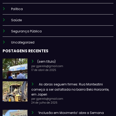
Política
Saúde
Segurança Pública
Uncategorized
POSTAGENS RECENTES
(sem título)
por gperelo@gmail.com
17 de abril de 2025
As obras seguem firmes: Rua Monteatini
começa a ser asfaltada no bairro Belo Horizonte,
em Japeri
por gperelo@gmail.com
24 de julho de 2025
‘Inclusão em Movimento’ abre a Semana