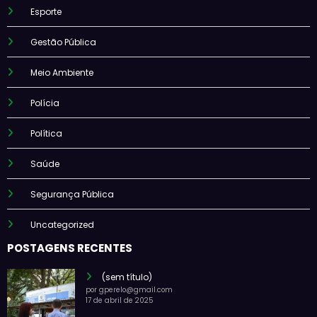
Esporte
Gestão Pública
Meio Ambiente
Polícia
Política
Saúde
Segurança Pública
Uncategorized
POSTAGENS RECENTES
(sem título)
por gperelo@gmail.com
17 de abril de 2025