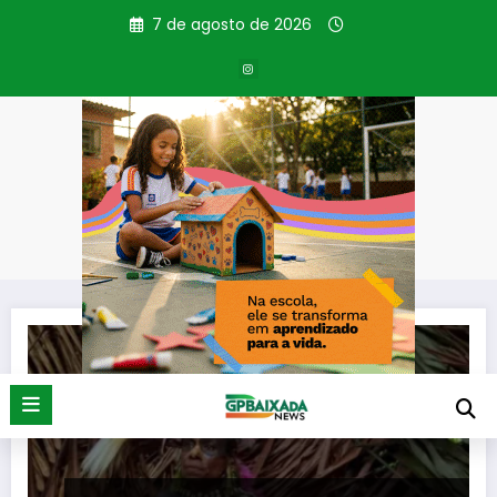
Pular
7 de agosto de 2026
para
o
conteúdo
Tag: Sebastião Salgado
Página inicial
Sebastião Salgado