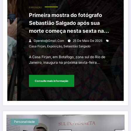
EXPOSIÇÃO
Primeira mostra do fotógrafo
Sebastião Salgado após sua
morte começa nesta sexta na
Casa Firjan
Gperelo@gmail.com
25 De Maio De 2025
,
,
Casa Firjan
Exposição
Sebastião Salgado
A Casa Firjan, em Botafogo, zona sul do Rio de
Janeiro, inaugura na próxima sexta-feira…
Consulte mais informação
Personalidade