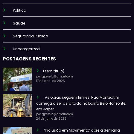
Política
Saúde
Segurança Pública
Uncategorized
POSTAGENS RECENTES
(sem título)
por gperelo@gmail.com
17 de abril de 2025
As obras seguem firmes: Rua Monteatini
começa a ser asfaltada no bairro Belo Horizonte,
em Japeri
por gperelo@gmail.com
24 de julho de 2025
‘Inclusão em Movimento’ abre a Semana