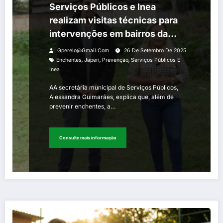
Serviços Públicos e Inea
realizam visitas técnicas para
intervenções em bairros da
cidade de Japeri
Gperelo@gmail.com
26 De Setembro De 2025
,
,
,
Enchentes
Japeri
Prevenção
Serviços Públicos E
Inea
AA secretária municipal de Serviços Públicos,
Alessandra Guimarães, explica que, além de
prevenir enchentes, a…
Consulte mais informação