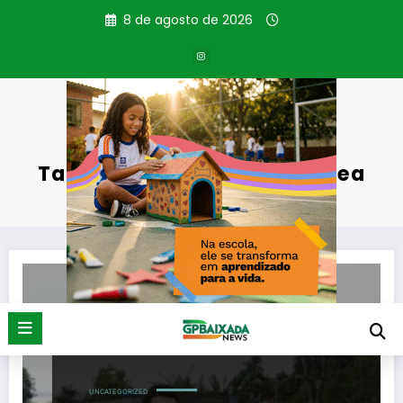
Pular
8 de agosto de 2026
para
o
conteúdo
Tag: Serviços Públicos e Inea
Página inicial
Serviços Públicos e Inea
UNCATEGORIZED