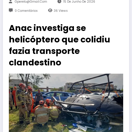
Gperelo@gmail.com
15 De Junho De 2026
0 Comentários
36
Views
Anac investiga se
helicóptero que colidiu
fazia transporte
clandestino