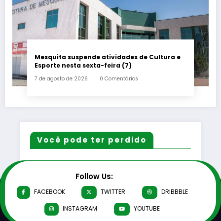
Mesquita suspende atividades de Cultura e
Esporte nesta sexta-feira (7)
7 de agosto de 2026
0 Comentários
Você pode ter perdido
Follow Us:
FACEBOOK
TWITTER
DRIBBBLE
INSTAGRAM
YOUTUBE