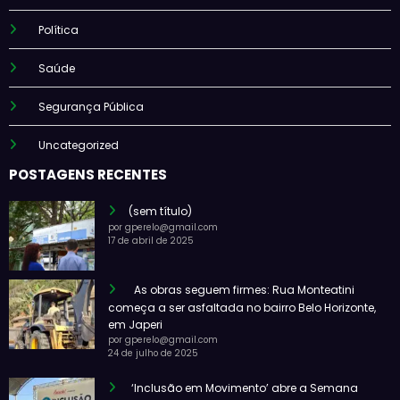
Política
Saúde
Segurança Pública
Uncategorized
POSTAGENS RECENTES
(sem título)
por gperelo@gmail.com
17 de abril de 2025
As obras seguem firmes: Rua Monteatini
começa a ser asfaltada no bairro Belo Horizonte,
em Japeri
por gperelo@gmail.com
24 de julho de 2025
‘Inclusão em Movimento’ abre a Semana