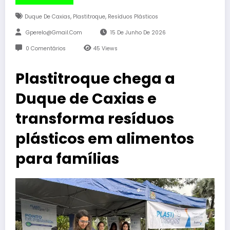
,
,
Duque De Caxias
Plastitroque
Resíduos Plásticos
Gperelo@gmail.com
15 De Junho De 2026
0 Comentários
45
Views
Plastitroque chega a
Duque de Caxias e
transforma resíduos
plásticos em alimentos
para famílias