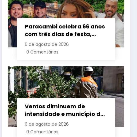
Paracambi celebra 66 anos
com três dias de festa,
grandes shows e
6 de agosto de 2026
programação para toda a
0 Comentários
família a partir desta
sexta-feira (7)
Ventos diminuem de
intensidade e município do
Rio volta ao Estágio 1
6 de agosto de 2026
0 Comentários