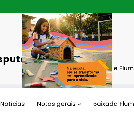
isputam
Botafogo e Flum
Notícias
Notas gerais
Baixada Flum
sileiro
Gperelo@gmail.com
Views