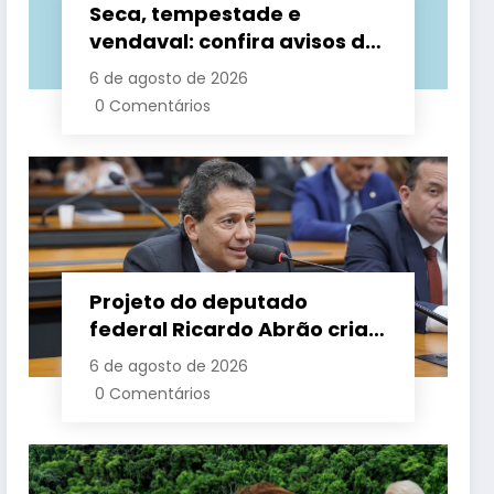
Seca, tempestade e
vendaval: confira avisos do
Inmet para esta quinta
6 de agosto de 2026
0 Comentários
Projeto do deputado
federal Ricardo Abrão cria
‘Lei Recomeço 40+ Mulher’
6 de agosto de 2026
para ampliar
0 Comentários
oportunidades de trabalho
e combater o preconceito
por idade