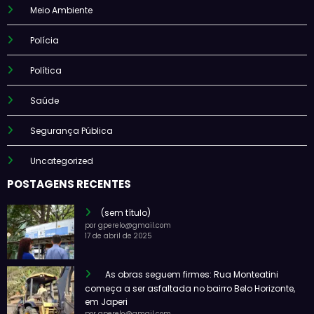
Meio Ambiente
Polícia
Política
Saúde
Segurança Pública
Uncategorized
POSTAGENS RECENTES
(sem título)
por gperelo@gmail.com
17 de abril de 2025
As obras seguem firmes: Rua Monteatini
começa a ser asfaltada no bairro Belo Horizonte,
em Japeri
por gperelo@gmail.com