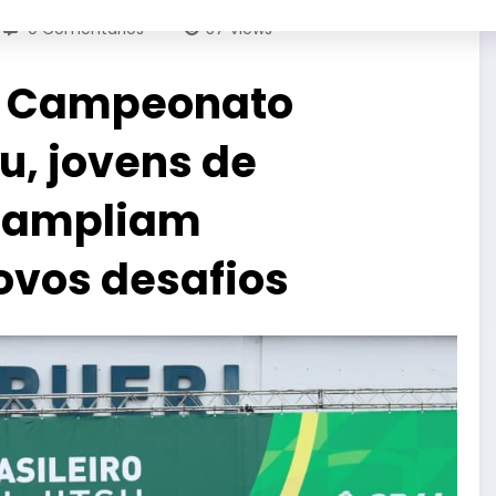
0 Comentários
57
Views
o Campeonato
su, jovens de
o ampliam
ovos desafios