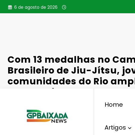
Pular
6 de agosto de 2026
para
o
conteúdo
Com 13 medalhas no Ca
Brasileiro de Jiu-Jítsu, j
comunidades do Rio amp
perspectivas para novos 
Home
Artigos
,
,
Esporte
Campeonato Brasileiro
CBJJ
Comunid