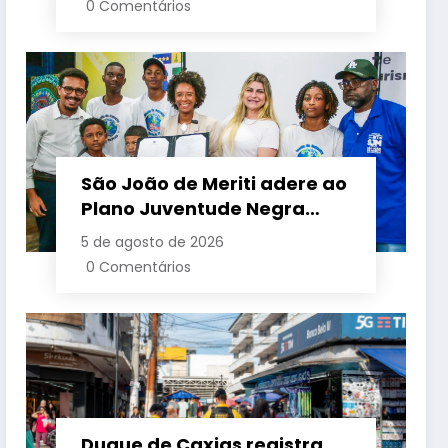
0 Comentários
semestre
São João de Meriti adere ao
Plano Juventude Negra
Viva durante visita da
5 de agosto de 2026
ministra da Igualdade
0 Comentários
Racial
Duque de Caxias registra