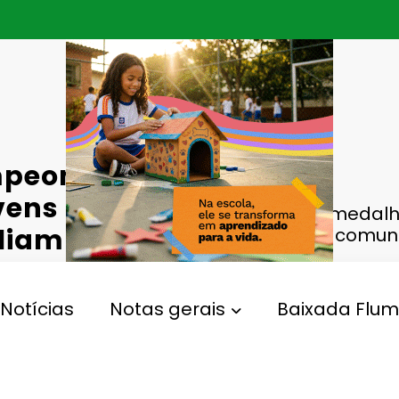
mpeonato
ovens de
Com 13 medalha
liam
jovens de comun
desafios
Notícias
Notas gerais
Baixada Flum
,
,
ades Do Rio
Jiu-Jítsu Crianças
Medalhas