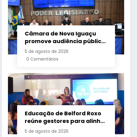
Câmara de Nova Iguaçu
promove audiência pública
para cobrar melhorias no
5 de agosto de 2026
fornecimento de energia
0 Comentários
elétrica
Educação de Belford Roxo
reúne gestores para alinhar
ações e fortalecer
5 de agosto de 2026
planejamento do segundo