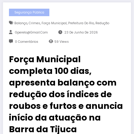
Segurança Pública
,
,
,
,
Balanço
Crimes
Força Municipal
Prefeitura Do Rio
Redução
Gperelo@gmail.com
23 De Junho De 2026
0 Comentários
59
Views
Força Municipal
completa 100 dias,
apresenta balanço com
redução dos índices de
roubos e furtos e anuncia
início da atuação na
Barra da Tijuca