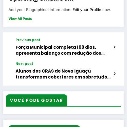
Add your Biographical Information.
Edit your Profile
now.
View All Posts
Previous post
Força Municipal completa 100 dias,
apresenta balanço com redução dos
índices de roubos e furtos e anuncia
Next post
início da atuação na Barra da Tijuca
Alunos dos CRAS de Nova Iguaçu
transformam cobertores em sobretudos
para proteger população em situação de
rua do frio
VOCÊ PODE GOSTAR