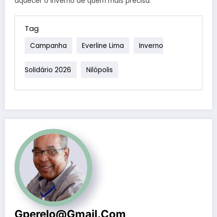
aquecer o inverno de quem mais precisa.
Tag
Campanha
Everline Lima
Inverno
Solidário 2026
Nilópolis
Gperelo@gmail.com