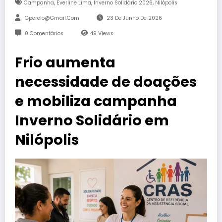
,
,
,
Campanha
Everline Lima
Inverno Solidário 2026
Nilópolis
Gperelo@gmail.com
23 De Junho De 2026
0 Comentários
49
Views
Frio aumenta
necessidade de doações
e mobiliza campanha
Inverno Solidário em
Nilópolis