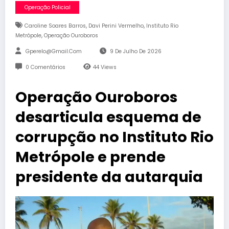
Operação Policial
,
,
Caroline Soares Barros
Davi Perini Vermelho
Instituto Rio
,
Metrópole
Operação Ouroboros
Gperelo@gmail.com
9 De Julho De 2026
0 Comentários
44
Views
Operação Ouroboros
desarticula esquema de
corrupção no Instituto Rio
Metrópole e prende
presidente da autarquia