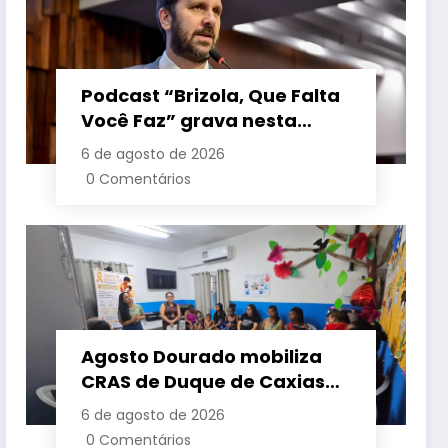
Podcast “Brizola, Que Falta
Você Faz” grava nesta
sexta-feira (7) episódio
6 de agosto de 2026
com o deputado estadual
0 Comentários
Flávio Serafini
Agosto Dourado mobiliza
CRAS de Duque de Caxias
em apoio à amamentação
6 de agosto de 2026
e à primeira infância
0 Comentários