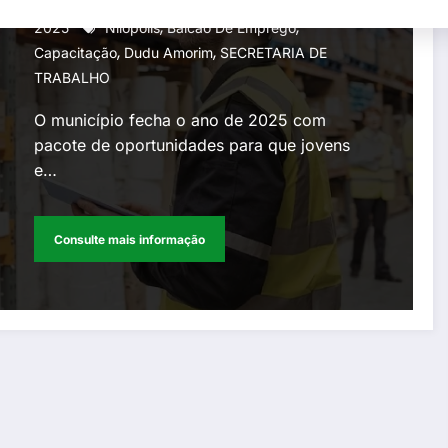
Gperelo@gmail.com
1 De Dezembro De
,
,
Controle de Qualidade,
2025
´Nilópolis
Balcão De Emprego
,
,
Capacitação
Dudu Amorim
SECRETARIA DE
ministrados pelo Senai
TRABALHO
O município fecha o ano de 2025 com
pacote de oportunidades para que jovens
e…
Consulte mais informação