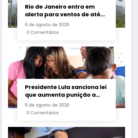
Rio de Janeiro entra em
alerta para ventos de até
110 km/h com avanço de
6 de agosto de 2026
frente fria associada a
0 Comentários
ciclone
Presidente Lula sanciona lei
que aumenta punição a
crimes digitais contra
6 de agosto de 2026
crianças é sancionada
0 Comentários