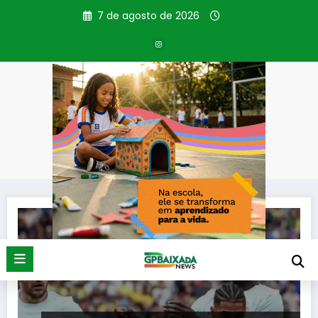
Pular
7 de agosto de 2026
para
o
conteúdo
Tag: Cortes
Página inicial
Cortes