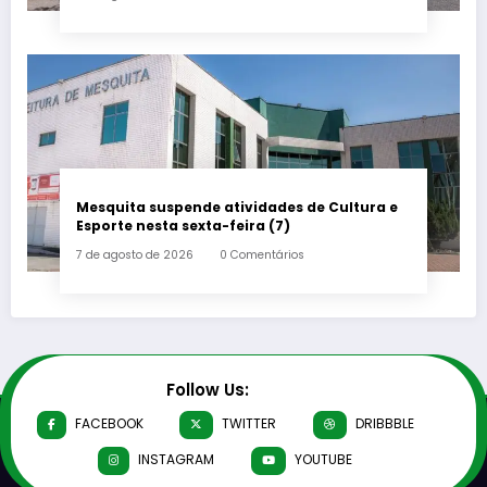
Mesquita suspende atividades de Cultura e
Esporte nesta sexta-feira (7)
7 de agosto de 2026
0 Comentários
Follow Us:
FACEBOOK
TWITTER
DRIBBBLE
INSTAGRAM
YOUTUBE