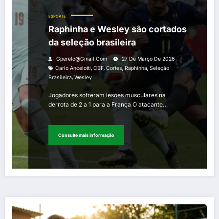
ESPORTE
Raphinha e Wesley são cortados
da seleção brasileira
Gperelo@gmail.com
27 De Março De 2026
,
,
,
,
Carlo Ancelotti
CBF
Cortes
Raphinha
Seleção
,
Brasileira
Wesley
Jogadores sofreram lesões musculares na
derrota de 2 a 1 para a França O atacante…
Consulte mais informação