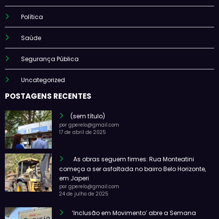
Política
Saúde
Segurança Pública
Uncategorized
POSTAGENS RECENTES
(sem título)
por gperelo@gmail.com
17 de abril de 2025
As obras seguem firmes: Rua Monteatini
começa a ser asfaltada no bairro Belo Horizonte,
em Japeri
por gperelo@gmail.com
24 de julho de 2025
‘Inclusão em Movimento’ abre a Semana