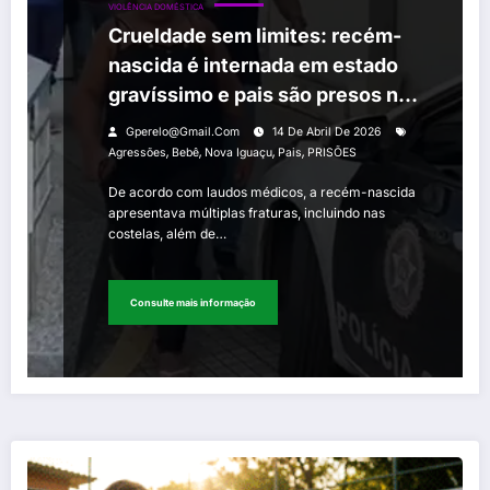
VIOLÊNCIA DOMÉSTICA
Crueldade sem limites: recém-
nascida é internada em estado
gravíssimo e pais são presos na
Baixada Fluminense
Gperelo@gmail.com
14 De Abril De 2026
,
,
,
,
Agressões
Bebê
Nova Iguaçu
Pais
PRISÕES
De acordo com laudos médicos, a recém-nascida
apresentava múltiplas fraturas, incluindo nas
costelas, além de…
Consulte mais informação