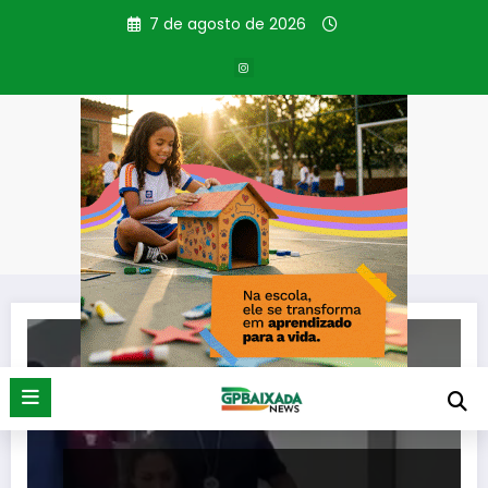
Pular
7 de agosto de 2026
para
o
conteúdo
Tag: pais
Página inicial
pais