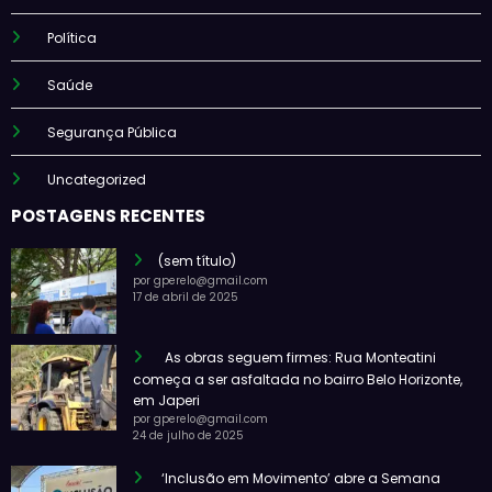
Política
Saúde
Segurança Pública
Uncategorized
POSTAGENS RECENTES
(sem título)
por gperelo@gmail.com
17 de abril de 2025
As obras seguem firmes: Rua Monteatini
começa a ser asfaltada no bairro Belo Horizonte,
em Japeri
por gperelo@gmail.com
24 de julho de 2025
‘Inclusão em Movimento’ abre a Semana