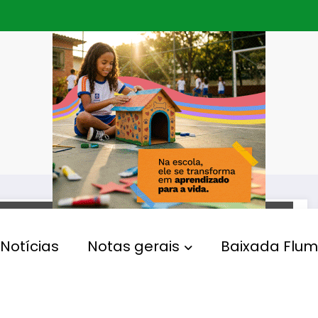
POLÍTICA
Notícias
Notas gerais
Baixada Flum
Projeto de lei na Alerj pune
estabelecimentos por
antissemitismo no Rio de