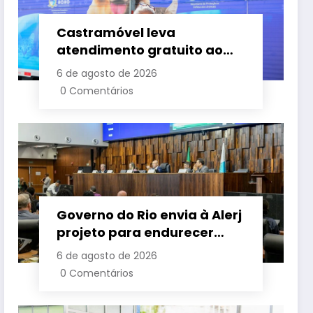
Castramóvel leva
atendimento gratuito ao
Bom Pastor e amplia
6 de agosto de 2026
cuidado com cães e gatos
0 Comentários
em Belford Roxo
Governo do Rio envia à Alerj
projeto para endurecer
combate aos grandes
6 de agosto de 2026
devedores de impostos
0 Comentários