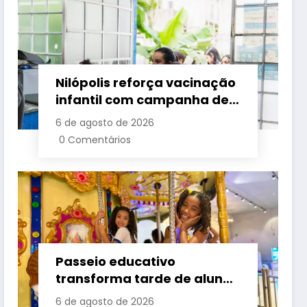
Nilópolis reforça vacinação
infantil com campanha de
multivacinação em nove
6 de agosto de 2026
postos de saúde
0 Comentários
Passeio educativo
transforma tarde de alunos
da rede municipal de São
6 de agosto de 2026