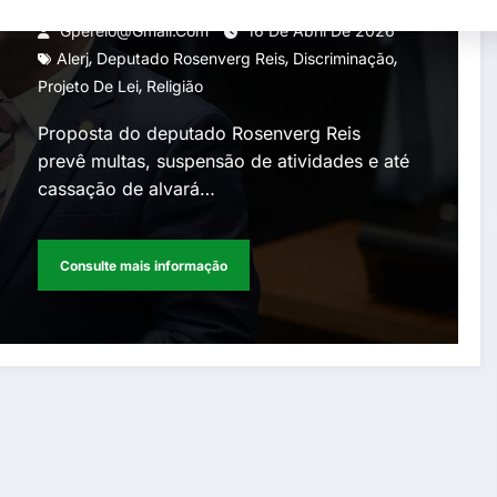
Janeiro
Gperelo@gmail.com
16 De Abril De 2026
,
,
,
Alerj
Deputado Rosenverg Reis
Discriminação
,
Projeto De Lei
Religião
Proposta do deputado Rosenverg Reis
prevê multas, suspensão de atividades e até
cassação de alvará…
Consulte mais informação