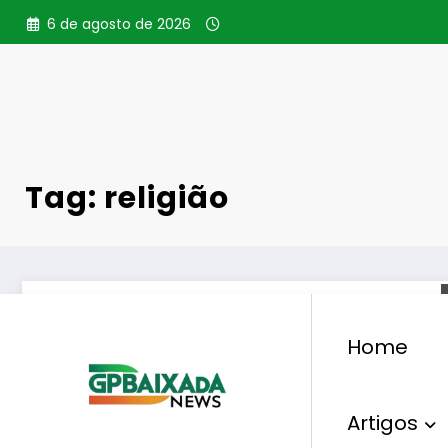
Pular
6 de agosto de 2026
para
o
conteúdo
Tag: religião
Home
Artigos