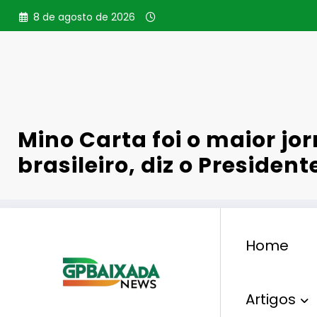
Pular
8 de agosto de 2026
para
o
conteúdo
Mino Carta foi o maior jor
brasileiro, diz o President
Home
,
,
,
Política
Jornalista
Mino Carta
Presidente Lula
2 De Setembro De 2025
0 Comentários
Artigos