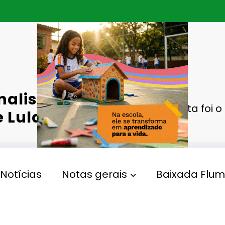
nalista
Mino Carta foi o 
e Lula
Notícias
Notas gerais
Baixada Flum
Velório
Gperelo@gmail.com
110
Views