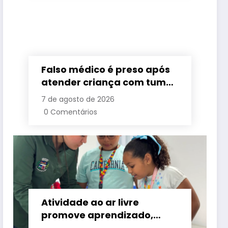
Falso médico é preso após
atender criança com tumor
cerebral na Baixada
7 de agosto de 2026
Fluminense
0 Comentários
Atividade ao ar livre
promove aprendizado,
criatividade e socialização