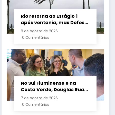
Rio retorna ao Estágio 1
após ventania, mas Defesa
Civil alerta para baixa
8 de agosto de 2026
umidade e incêndios
0 Comentários
No Sul Fluminense e na
Costa Verde, Douglas Ruas
apresenta propostas de
7 de agosto de 2026
requalificação urbana
0 Comentários