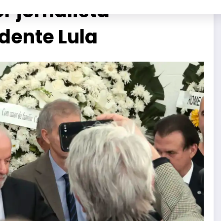
r jornalista
idente Lula