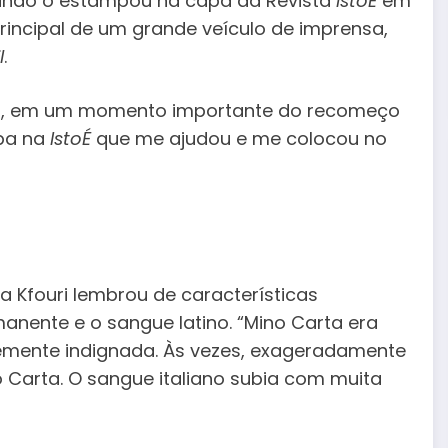
uando o estampou na capa da Revista
IstoÉ
em
principal de um grande veículo de imprensa,
l
.
ição, em um momento importante do recomeço
apa na
IstoÉ
que me ajudou e me colocou no
a Kfouri lembrou de características
nente e o sangue latino. “Mino Carta era
ente indignada. Às vezes, exageradamente
 Carta. O sangue italiano subia com muita