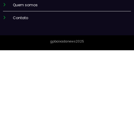
Quem somos
Contato
gpbaixadanews2025