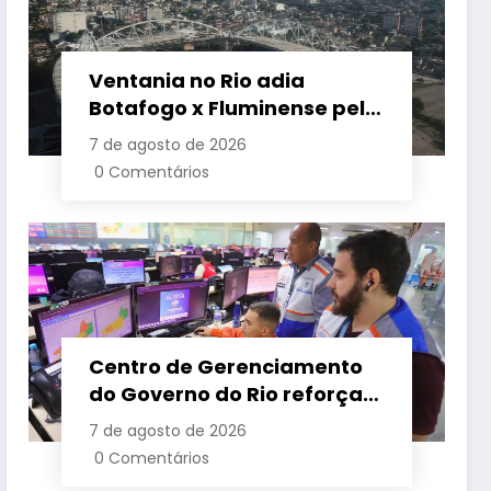
Ventania no Rio adia
Botafogo x Fluminense pelo
Brasileirão Feminino
7 de agosto de 2026
0 Comentários
Centro de Gerenciamento
do Governo do Rio reforça
monitoramento diante de
7 de agosto de 2026
previsão de ventos fortes
0 Comentários