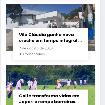
Vila Cláudia ganha nova
creche em tempo integral e
grande área de lazer em
7 de agosto de 2026
Belford Roxo
0 Comentários
Golfe transforma vidas em
Japeri e rompe barreiras