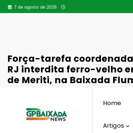
Pular
7 de agosto de 2026
para
o
conteúdo
Força-tarefa coordenada
RJ interdita ferro-velho 
de Meriti, na Baixada Fl
Home
,
,
Operação Policial
Detran RJ
Ferro-Velh
Força
Artigos
Gperelo@gmail.com
17 De Março De 2026