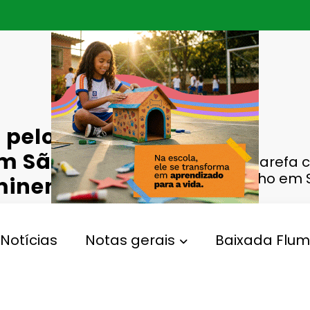
 pelo Detran
em São João
Força-tarefa c
velho em 
uminense
Notícias
Notas gerais
Baixada Flum
,
,
-Tarefa
Interdição
São João De Meriti
0 Comentários
90
Views