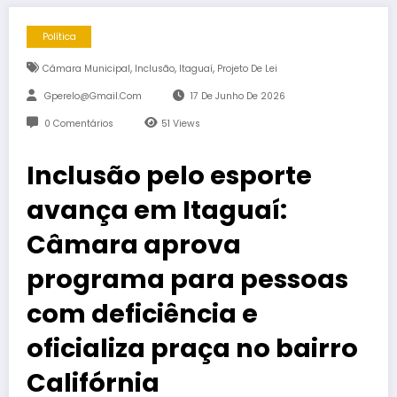
Política
,
,
,
Câmara Municipal
Inclusão
Itaguaí
Projeto De Lei
Gperelo@gmail.com
17 De Junho De 2026
0 Comentários
51
Views
Inclusão pelo esporte
avança em Itaguaí:
Câmara aprova
programa para pessoas
com deficiência e
oficializa praça no bairro
Califórnia